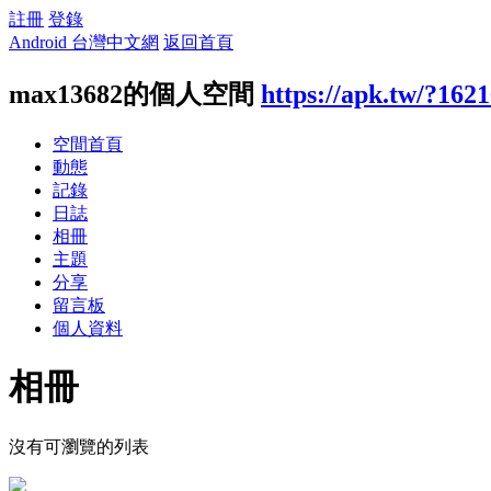
註冊
登錄
Android 台灣中文網
返回首頁
max13682的個人空間
https://apk.tw/?162
空間首頁
動態
記錄
日誌
相冊
主題
分享
留言板
個人資料
相冊
沒有可瀏覽的列表