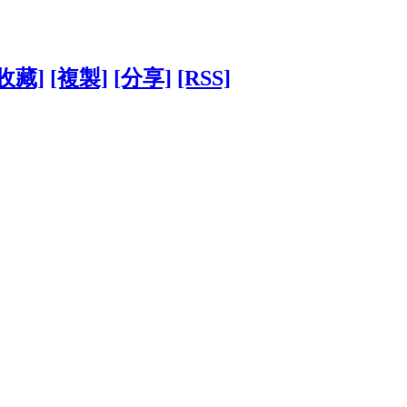
[收藏]
[複製]
[分享]
[RSS]