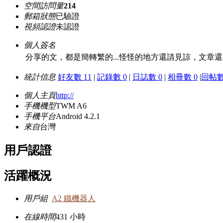
空間訪問量
214
郵箱狀態
已驗證
視頻認證
未認證
個人簽名
分享的文，都是簡轉繁的...怪怪的地方還請見諒，文章還是
統計信息
好友數 11
|
記錄數 0
|
日誌數 0
|
相冊數 0
|
回帖數 
個人主頁
http://
手機機型
TWM A6
手機平台
Android 4.2.1
來自
台灣
用戶認證
活躍概況
用戶組
A2 鐵機器人
在線時間
431 小時