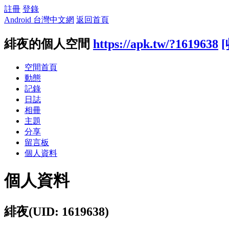
註冊
登錄
Android 台灣中文網
返回首頁
緋夜的個人空間
https://apk.tw/?1619638
空間首頁
動態
記錄
日誌
相冊
主題
分享
留言板
個人資料
個人資料
緋夜
(UID: 1619638)