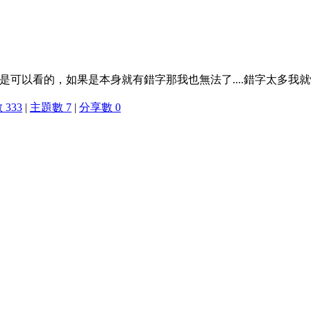
可以看的，如果是本身就有錯字那我也無法了....錯字太多我就懶的
333
|
主題數 7
|
分享數 0