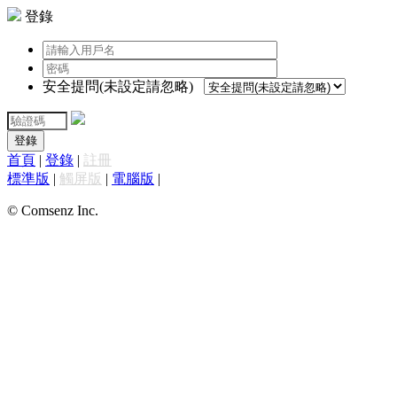
登錄
安全提問(未設定請忽略)
登錄
首頁
|
登錄
|
註冊
標準版
|
觸屏版
|
電腦版
|
© Comsenz Inc.