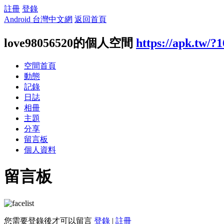
註冊
登錄
Android 台灣中文網
返回首頁
love98056520的個人空間
https://apk.tw/?
空間首頁
動態
記錄
日誌
相冊
主題
分享
留言板
個人資料
留言板
您需要登錄後才可以留言
登錄
|
註冊