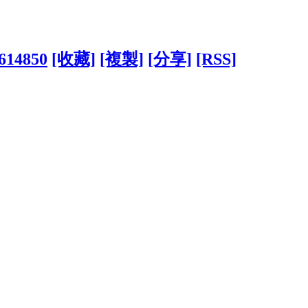
1614850
[收藏]
[複製]
[分享]
[RSS]