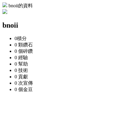
bnoii的資料
bnoii
0
積分
0 顆
鑽石
0 個
碎鑽
0
經驗
0
幫助
0
技術
0
貢獻
0 次
宣傳
0 個
金豆