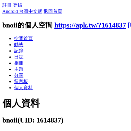
註冊
登錄
Android 台灣中文網
返回首頁
bnoii的個人空間
https://apk.tw/?1614837
空間首頁
動態
記錄
日誌
相冊
主題
分享
留言板
個人資料
個人資料
bnoii
(UID: 1614837)