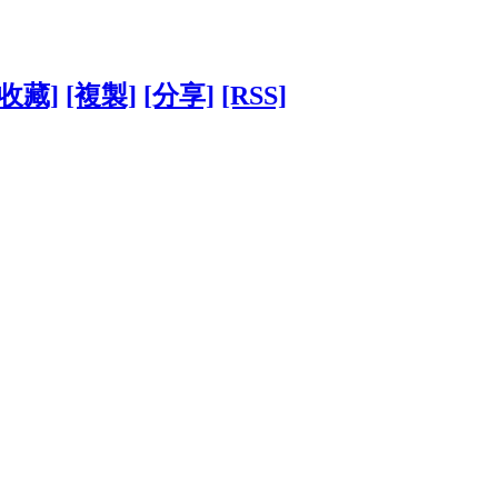
[收藏]
[複製]
[分享]
[RSS]