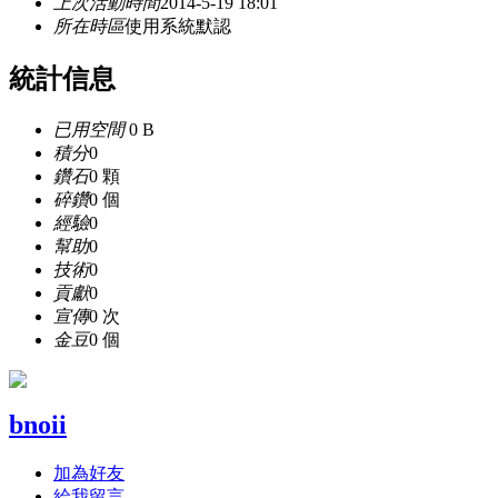
上次活動時間
2014-5-19 18:01
所在時區
使用系統默認
統計信息
已用空間
0 B
積分
0
鑽石
0 顆
碎鑽
0 個
經驗
0
幫助
0
技術
0
貢獻
0
宣傳
0 次
金豆
0 個
bnoii
加為好友
給我留言