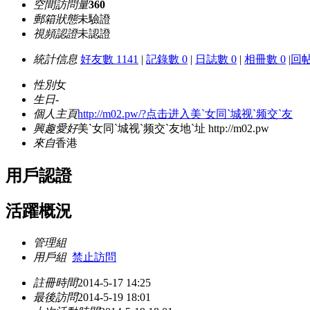
空間訪問量
360
郵箱狀態
未驗證
視頻認證
未認證
統計信息
好友數 1141
|
記錄數 0
|
日誌數 0
|
相冊數 0
|
回帖
性別
女
生日
-
個人主頁
http://m02.pw/?点击进入美`女同`城视`频交`友
興趣愛好
美`女同`城视`频交`友地`址 http://m02.pw
來自
香港
用戶認證
活躍概況
管理組
用戶組
禁止訪問
註冊時間
2014-5-17 14:25
最後訪問
2014-5-19 18:01