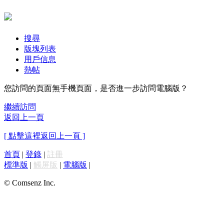
搜尋
版塊列表
用戶信息
熱帖
您訪問的頁面無手機頁面，是否進一步訪問電腦版？
繼續訪問
返回上一頁
[ 點擊這裡返回上一頁 ]
首頁
|
登錄
|
註冊
標準版
|
觸屏版
|
電腦版
|
© Comsenz Inc.