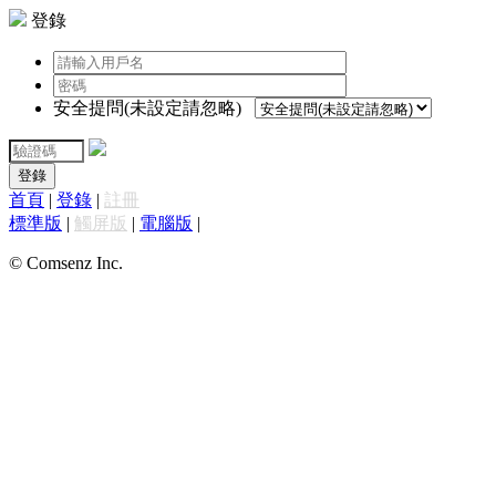
登錄
安全提問(未設定請忽略)
登錄
首頁
|
登錄
|
註冊
標準版
|
觸屏版
|
電腦版
|
© Comsenz Inc.