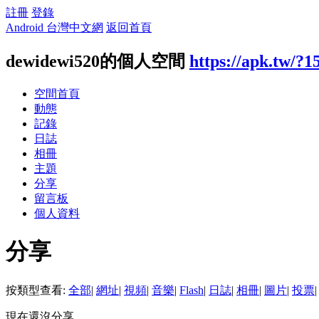
註冊
登錄
Android 台灣中文網
返回首頁
dewidewi520的個人空間
https://apk.tw/?1
空間首頁
動態
記錄
日誌
相冊
主題
分享
留言板
個人資料
分享
按類型查看:
全部
|
網址
|
視頻
|
音樂
|
Flash
|
日誌
|
相冊
|
圖片
|
投票
|
現在還沒分享