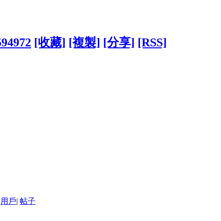
594972
[收藏]
[複製]
[分享]
[RSS]
用戶
|
帖子