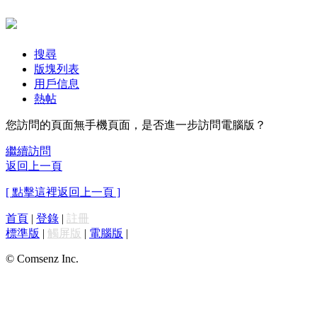
搜尋
版塊列表
用戶信息
熱帖
您訪問的頁面無手機頁面，是否進一步訪問電腦版？
繼續訪問
返回上一頁
[ 點擊這裡返回上一頁 ]
首頁
|
登錄
|
註冊
標準版
|
觸屏版
|
電腦版
|
© Comsenz Inc.