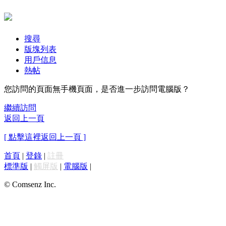
搜尋
版塊列表
用戶信息
熱帖
您訪問的頁面無手機頁面，是否進一步訪問電腦版？
繼續訪問
返回上一頁
[ 點擊這裡返回上一頁 ]
首頁
|
登錄
|
註冊
標準版
|
觸屏版
|
電腦版
|
© Comsenz Inc.