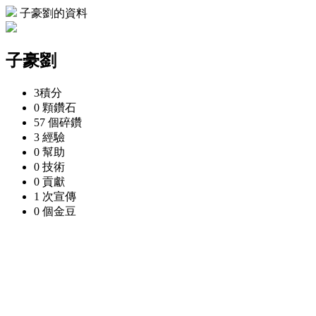
子豪劉的資料
子豪劉
3
積分
0 顆
鑽石
57 個
碎鑽
3
經驗
0
幫助
0
技術
0
貢獻
1 次
宣傳
0 個
金豆