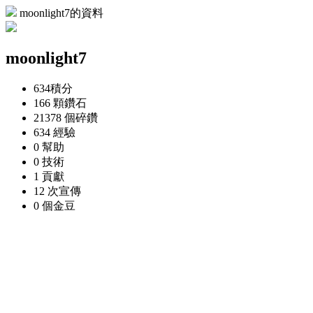
moonlight7的資料
moonlight7
634
積分
166 顆
鑽石
21378 個
碎鑽
634
經驗
0
幫助
0
技術
1
貢獻
12 次
宣傳
0 個
金豆