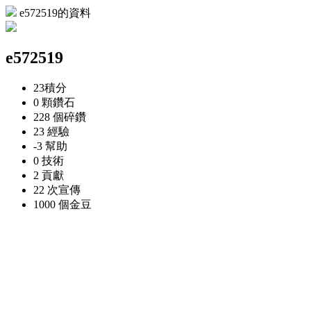
e572519的資料
e572519
23
積分
0 顆
鑽石
228 個
碎鑽
23
經驗
-3
幫助
0
技術
2
貢獻
22 次
宣傳
1000 個
金豆