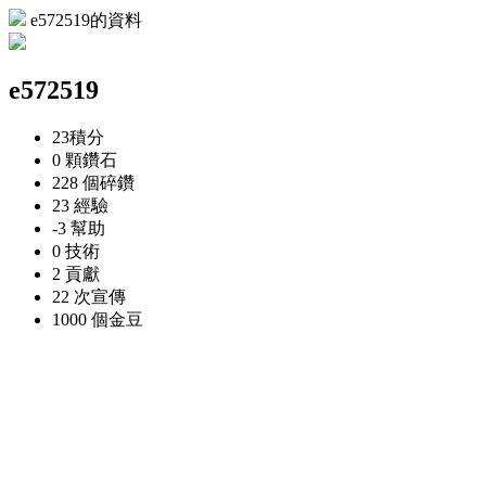
e572519的資料
e572519
23
積分
0 顆
鑽石
228 個
碎鑽
23
經驗
-3
幫助
0
技術
2
貢獻
22 次
宣傳
1000 個
金豆