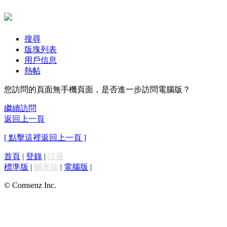
搜尋
版塊列表
用戶信息
熱帖
您訪問的頁面無手機頁面，是否進一步訪問電腦版？
繼續訪問
返回上一頁
[ 點擊這裡返回上一頁 ]
首頁
|
登錄
|
註冊
標準版
|
觸屏版
|
電腦版
|
© Comsenz Inc.