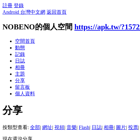
註冊
登錄
Android 台灣中文網
返回首頁
NOBENO的個人空間
https://apk.tw/?157
空間首頁
動態
記錄
日誌
相冊
主題
分享
留言板
個人資料
分享
按類型查看:
全部
|
網址
|
視頻
|
音樂
|
Flash
|
日誌
|
相冊
|
圖片
|
投票
|
現在還沒分享