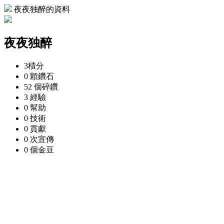
夜夜独醉的資料
夜夜独醉
3
積分
0 顆
鑽石
52 個
碎鑽
3
經驗
0
幫助
0
技術
0
貢獻
0 次
宣傳
0 個
金豆