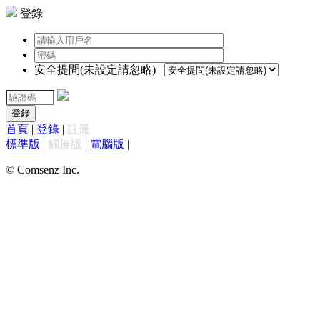
登錄
安全提問(未設定請忽略)
登錄
首頁
|
登錄
|
註冊
標準版
|
觸屏版
|
電腦版
|
© Comsenz Inc.