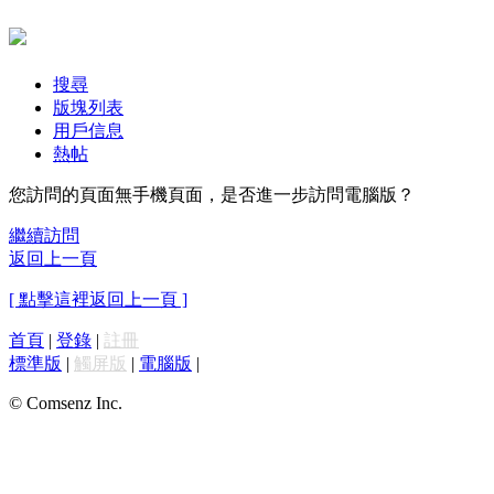
搜尋
版塊列表
用戶信息
熱帖
您訪問的頁面無手機頁面，是否進一步訪問電腦版？
繼續訪問
返回上一頁
[ 點擊這裡返回上一頁 ]
首頁
|
登錄
|
註冊
標準版
|
觸屏版
|
電腦版
|
© Comsenz Inc.