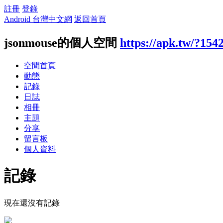
註冊
登錄
Android 台灣中文網
返回首頁
jsonmouse的個人空間
https://apk.tw/?154
空間首頁
動態
記錄
日誌
相冊
主題
分享
留言板
個人資料
記錄
現在還沒有記錄