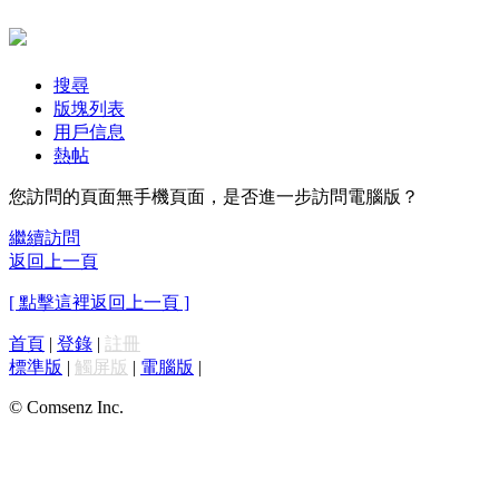
搜尋
版塊列表
用戶信息
熱帖
您訪問的頁面無手機頁面，是否進一步訪問電腦版？
繼續訪問
返回上一頁
[ 點擊這裡返回上一頁 ]
首頁
|
登錄
|
註冊
標準版
|
觸屏版
|
電腦版
|
© Comsenz Inc.