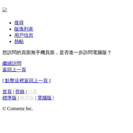
搜尋
版塊列表
用戶信息
熱帖
您訪問的頁面無手機頁面，是否進一步訪問電腦版？
繼續訪問
返回上一頁
[ 點擊這裡返回上一頁 ]
首頁
|
登錄
|
註冊
標準版
|
觸屏版
|
電腦版
|
© Comsenz Inc.