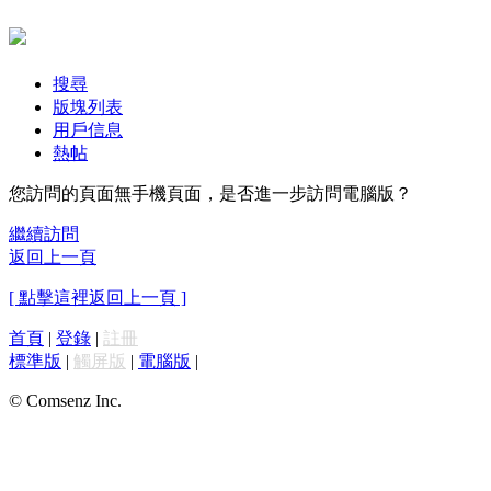
搜尋
版塊列表
用戶信息
熱帖
您訪問的頁面無手機頁面，是否進一步訪問電腦版？
繼續訪問
返回上一頁
[ 點擊這裡返回上一頁 ]
首頁
|
登錄
|
註冊
標準版
|
觸屏版
|
電腦版
|
© Comsenz Inc.