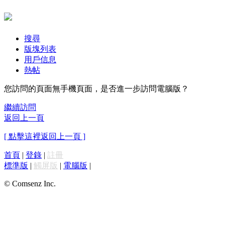
搜尋
版塊列表
用戶信息
熱帖
您訪問的頁面無手機頁面，是否進一步訪問電腦版？
繼續訪問
返回上一頁
[ 點擊這裡返回上一頁 ]
首頁
|
登錄
|
註冊
標準版
|
觸屏版
|
電腦版
|
© Comsenz Inc.