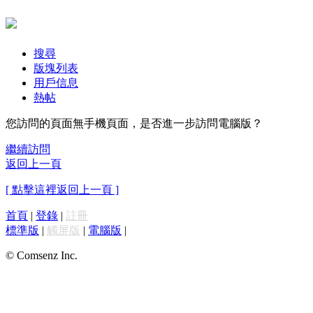
搜尋
版塊列表
用戶信息
熱帖
您訪問的頁面無手機頁面，是否進一步訪問電腦版？
繼續訪問
返回上一頁
[ 點擊這裡返回上一頁 ]
首頁
|
登錄
|
註冊
標準版
|
觸屏版
|
電腦版
|
© Comsenz Inc.