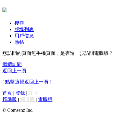
搜尋
版塊列表
用戶信息
熱帖
您訪問的頁面無手機頁面，是否進一步訪問電腦版？
繼續訪問
返回上一頁
[ 點擊這裡返回上一頁 ]
首頁
|
登錄
|
註冊
標準版
|
觸屏版
|
電腦版
|
© Comsenz Inc.