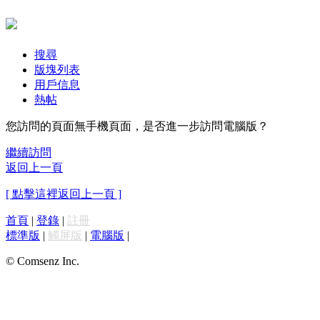
搜尋
版塊列表
用戶信息
熱帖
您訪問的頁面無手機頁面，是否進一步訪問電腦版？
繼續訪問
返回上一頁
[ 點擊這裡返回上一頁 ]
首頁
|
登錄
|
註冊
標準版
|
觸屏版
|
電腦版
|
© Comsenz Inc.