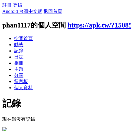
註冊
登錄
Android 台灣中文網
返回首頁
phan1117的個人空間
https://apk.tw/?1508
空間首頁
動態
記錄
日誌
相冊
主題
分享
留言板
個人資料
記錄
現在還沒有記錄