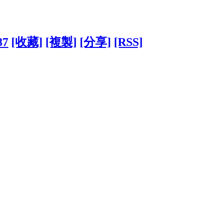
87
[收藏]
[複製]
[分享]
[RSS]