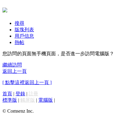
搜尋
版塊列表
用戶信息
熱帖
您訪問的頁面無手機頁面，是否進一步訪問電腦版？
繼續訪問
返回上一頁
[ 點擊這裡返回上一頁 ]
首頁
|
登錄
|
註冊
標準版
|
觸屏版
|
電腦版
|
© Comsenz Inc.