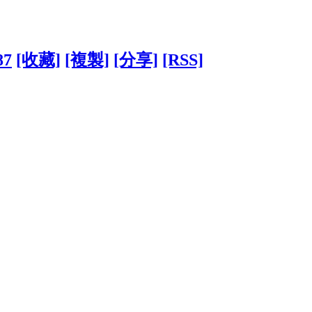
87
[收藏]
[複製]
[分享]
[RSS]