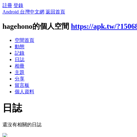
註冊
登錄
Android 台灣中文網
返回首頁
hagehono的個人空間
https://apk.tw/?1506
空間首頁
動態
記錄
日誌
相冊
主題
分享
留言板
個人資料
日誌
還沒有相關的日誌