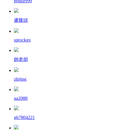
poqzz999
盧饅頭
sprockgx
帥老胡
zhijing
ua2088
gh7804221