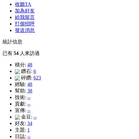
收聽TA
加為好友
給我留言
打個招呼
發送消息
統計信息
已有
54
人來訪過
積分:
48
鑽石:
6
碎鑽:
623
經驗:
48
幫助:
38
技術:
--
貢獻:
--
宣傳:
--
金豆:
--
好友:
34
主題:
1
日誌:
--