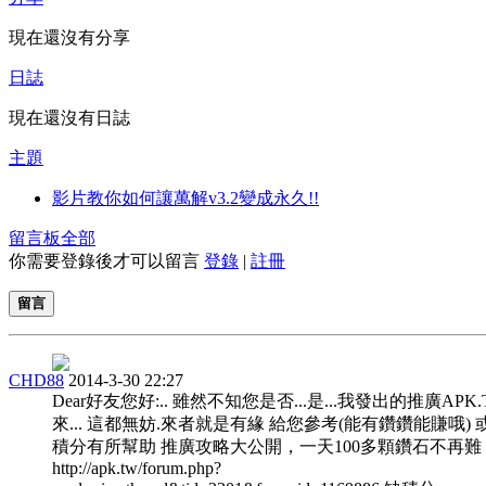
現在還沒有分享
日誌
現在還沒有日誌
主題
影片教你如何讓萬解v3.2變成永久!!
留言板
全部
你需要登錄後才可以留言
登錄
|
註冊
留言
CHD88
2014-3-30 22:27
Dear好友您好:.. 雖然不知您是否...是...我發出的推廣APK
來... 這都無妨.來者就是有緣 給您參考(能有鑽鑽能賺哦) 
積分有所幫助 推廣攻略大公開，一天100多顆鑽石不再難
http://apk.tw/forum.php?