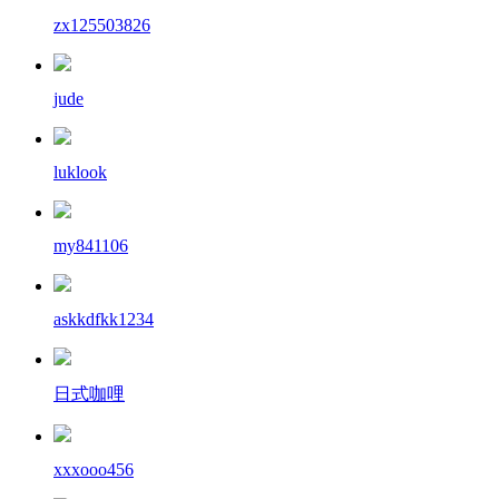
zx125503826
jude
luklook
my841106
askkdfkk1234
日式咖哩
xxxooo456