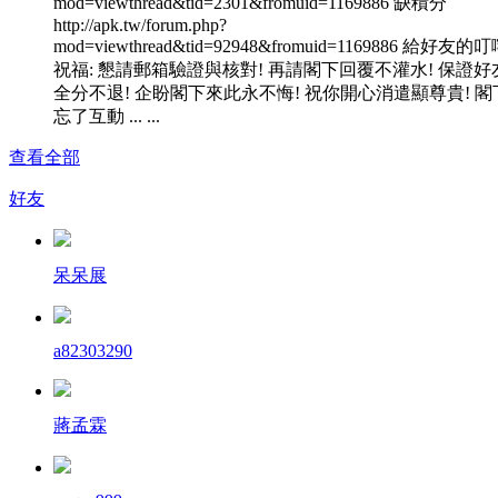
mod=viewthread&tid=2301&fromuid=1169886 缺積分
http://apk.tw/forum.php?
mod=viewthread&tid=92948&fromuid=1169886 給好友的
祝福: 懇請郵箱驗證與核對! 再請閣下回覆不灌水! 保證好
全分不退! 企盼閣下來此永不悔! 祝你開心消遣顯尊貴! 閣
忘了互動 ... ...
查看全部
好友
呆呆展
a82303290
蔣孟霖