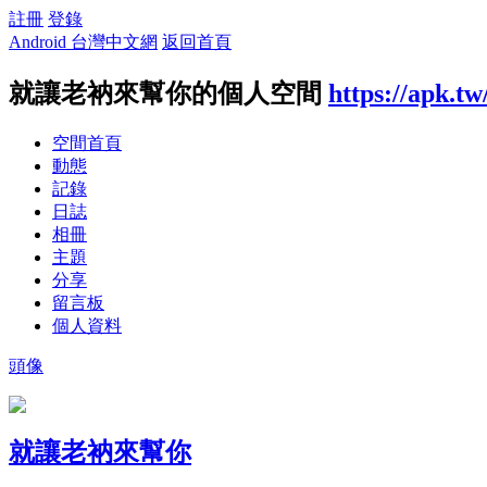
註冊
登錄
Android 台灣中文網
返回首頁
就讓老衲來幫你的個人空間
https://apk.t
空間首頁
動態
記錄
日誌
相冊
主題
分享
留言板
個人資料
頭像
就讓老衲來幫你