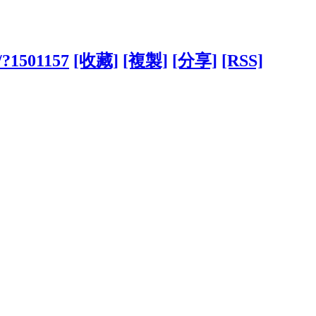
w/?1501157
[收藏]
[複製]
[分享]
[RSS]