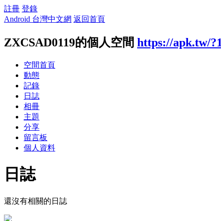
註冊
登錄
Android 台灣中文網
返回首頁
ZXCSAD0119的個人空間
https://apk.tw/
空間首頁
動態
記錄
日誌
相冊
主題
分享
留言板
個人資料
日誌
還沒有相關的日誌