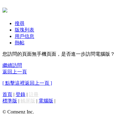
搜尋
版塊列表
用戶信息
熱帖
您訪問的頁面無手機頁面，是否進一步訪問電腦版？
繼續訪問
返回上一頁
[ 點擊這裡返回上一頁 ]
首頁
|
登錄
|
註冊
標準版
|
觸屏版
|
電腦版
|
© Comsenz Inc.