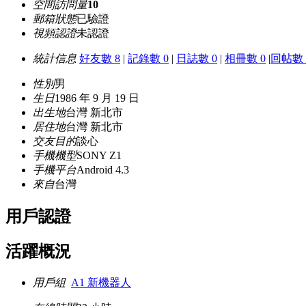
空間訪問量
10
郵箱狀態
已驗證
視頻認證
未認證
統計信息
好友數 8
|
記錄數 0
|
日誌數 0
|
相冊數 0
|
回帖數 
性別
男
生日
1986 年 9 月 19 日
出生地
台灣 新北市
居住地
台灣 新北市
交友目的
談心
手機機型
SONY Z1
手機平台
Android 4.3
來自
台灣
用戶認證
活躍概況
用戶組
A1 新機器人