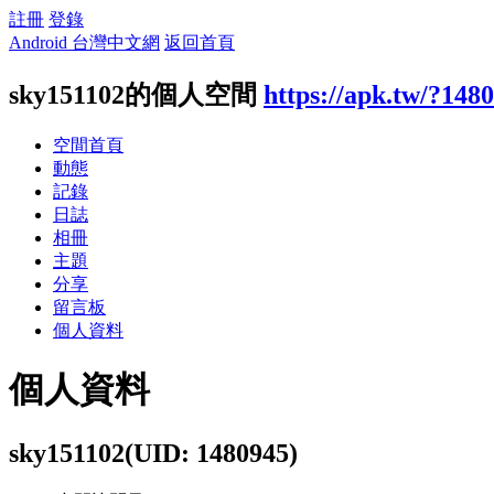
註冊
登錄
Android 台灣中文網
返回首頁
sky151102的個人空間
https://apk.tw/?148
空間首頁
動態
記錄
日誌
相冊
主題
分享
留言板
個人資料
個人資料
sky151102
(UID: 1480945)