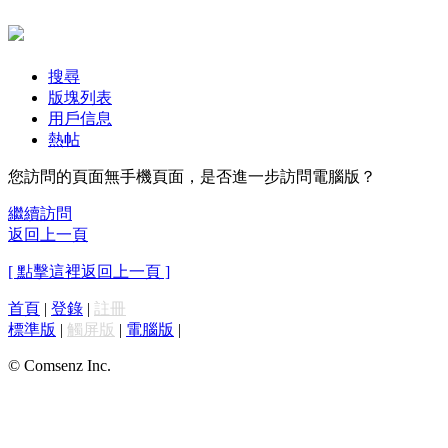
搜尋
版塊列表
用戶信息
熱帖
您訪問的頁面無手機頁面，是否進一步訪問電腦版？
繼續訪問
返回上一頁
[ 點擊這裡返回上一頁 ]
首頁
|
登錄
|
註冊
標準版
|
觸屏版
|
電腦版
|
© Comsenz Inc.