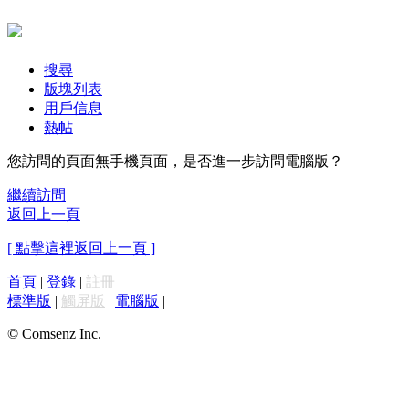
搜尋
版塊列表
用戶信息
熱帖
您訪問的頁面無手機頁面，是否進一步訪問電腦版？
繼續訪問
返回上一頁
[ 點擊這裡返回上一頁 ]
首頁
|
登錄
|
註冊
標準版
|
觸屏版
|
電腦版
|
© Comsenz Inc.