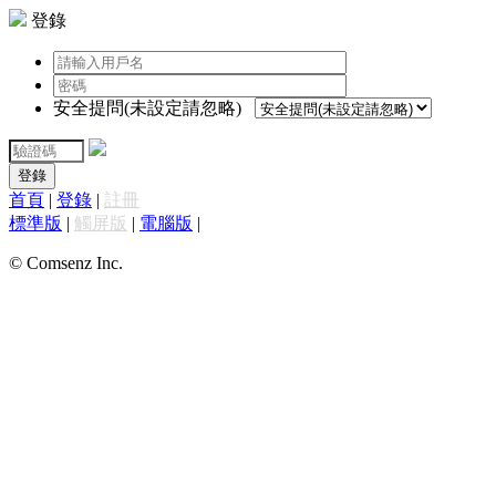
登錄
安全提問(未設定請忽略)
登錄
首頁
|
登錄
|
註冊
標準版
|
觸屏版
|
電腦版
|
© Comsenz Inc.