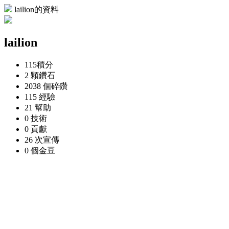
lailion的資料
lailion
115
積分
2 顆
鑽石
2038 個
碎鑽
115
經驗
21
幫助
0
技術
0
貢獻
26 次
宣傳
0 個
金豆