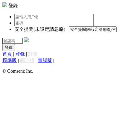
登錄
安全提問(未設定請忽略)
登錄
首頁
|
登錄
|
註冊
標準版
|
觸屏版
|
電腦版
|
© Comsenz Inc.