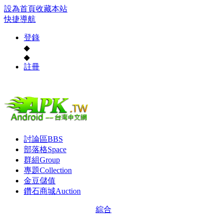
設為首頁
收藏本站
快捷導航
登錄
◆
◆
註冊
討論區
BBS
部落格
Space
群組
Group
專題
Collection
金豆儲值
鑽石商城
Auction
綜合