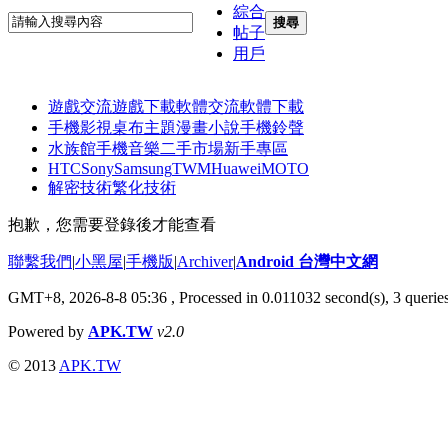
綜合
搜尋
帖子
用戶
遊戲交流
遊戲下載
軟體交流
軟體下載
手機影視
桌布主題
漫畫小說
手機鈴聲
水族館
手機音樂
二手市場
新手專區
HTC
Sony
Samsung
TWM
Huawei
MOTO
解密技術
繁化技術
抱歉，您需要登錄後才能查看
聯繫我們
|
小黑屋
|
手機版
|
Archiver
|
Android 台灣中文網
GMT+8, 2026-8-8 05:36
, Processed in 0.011032 second(s), 3 quer
Powered by
APK.TW
v2.0
© 2013
APK.TW