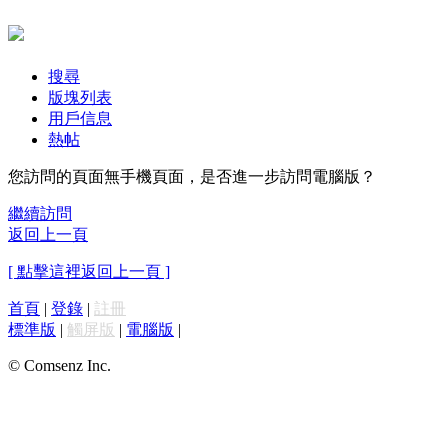
搜尋
版塊列表
用戶信息
熱帖
您訪問的頁面無手機頁面，是否進一步訪問電腦版？
繼續訪問
返回上一頁
[ 點擊這裡返回上一頁 ]
首頁
|
登錄
|
註冊
標準版
|
觸屏版
|
電腦版
|
© Comsenz Inc.