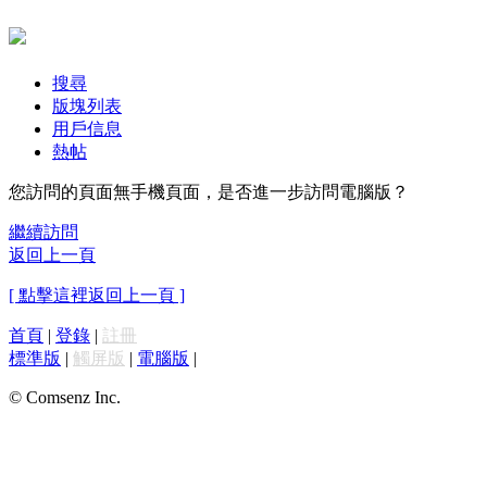
搜尋
版塊列表
用戶信息
熱帖
您訪問的頁面無手機頁面，是否進一步訪問電腦版？
繼續訪問
返回上一頁
[ 點擊這裡返回上一頁 ]
首頁
|
登錄
|
註冊
標準版
|
觸屏版
|
電腦版
|
© Comsenz Inc.