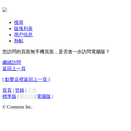
搜尋
版塊列表
用戶信息
熱帖
您訪問的頁面無手機頁面，是否進一步訪問電腦版？
繼續訪問
返回上一頁
[ 點擊這裡返回上一頁 ]
首頁
|
登錄
|
註冊
標準版
|
觸屏版
|
電腦版
|
© Comsenz Inc.