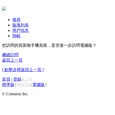
搜尋
版塊列表
用戶信息
熱帖
您訪問的頁面無手機頁面，是否進一步訪問電腦版？
繼續訪問
返回上一頁
[ 點擊這裡返回上一頁 ]
首頁
|
登錄
|
註冊
標準版
|
觸屏版
|
電腦版
|
© Comsenz Inc.