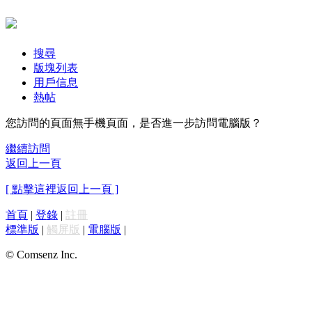
搜尋
版塊列表
用戶信息
熱帖
您訪問的頁面無手機頁面，是否進一步訪問電腦版？
繼續訪問
返回上一頁
[ 點擊這裡返回上一頁 ]
首頁
|
登錄
|
註冊
標準版
|
觸屏版
|
電腦版
|
© Comsenz Inc.