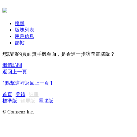
搜尋
版塊列表
用戶信息
熱帖
您訪問的頁面無手機頁面，是否進一步訪問電腦版？
繼續訪問
返回上一頁
[ 點擊這裡返回上一頁 ]
首頁
|
登錄
|
註冊
標準版
|
觸屏版
|
電腦版
|
© Comsenz Inc.