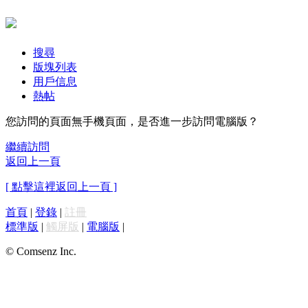
搜尋
版塊列表
用戶信息
熱帖
您訪問的頁面無手機頁面，是否進一步訪問電腦版？
繼續訪問
返回上一頁
[ 點擊這裡返回上一頁 ]
首頁
|
登錄
|
註冊
標準版
|
觸屏版
|
電腦版
|
© Comsenz Inc.