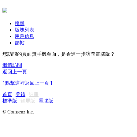
搜尋
版塊列表
用戶信息
熱帖
您訪問的頁面無手機頁面，是否進一步訪問電腦版？
繼續訪問
返回上一頁
[ 點擊這裡返回上一頁 ]
首頁
|
登錄
|
註冊
標準版
|
觸屏版
|
電腦版
|
© Comsenz Inc.